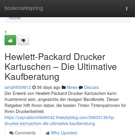
Home
bookmarkspring
Togg
navi
Home
1
Hewlett-Packard Drucker
Kartuschen – Die Ultimative
Kaufberatung
iancjhl059812
56 days ago
News
Discuss
Der Erwerb von Hewlett-Packard Drucker Kartuschen kann
frustrierend sein, angesichts der riesigen Bandbreite. Dieser
Ratgeber hilft Ihnen dabei, die besten Tinten Tintenpatronen für
Ihren Druckerbetrieb
https://zaynablcmh846042.thekatyblog.com/39833136/hp-
drucker-kartuschen-die-ultimative-kaufberatung
Comments
Who Upvoted