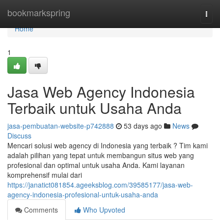
Home
bookmarkspring
Togg
navi
Home
1
Jasa Web Agency Indonesia
Terbaik untuk Usaha Anda
jasa-pembuatan-website-p742888
53 days ago
News
Discuss
Mencari solusi web agency di Indonesia yang terbaik ? Tim kami
adalah pilihan yang tepat untuk membangun situs web yang
profesional dan optimal untuk usaha Anda. Kami layanan
komprehensif mulai dari
https://janatict081854.ageeksblog.com/39585177/jasa-web-
agency-indonesia-profesional-untuk-usaha-anda
Comments
Who Upvoted