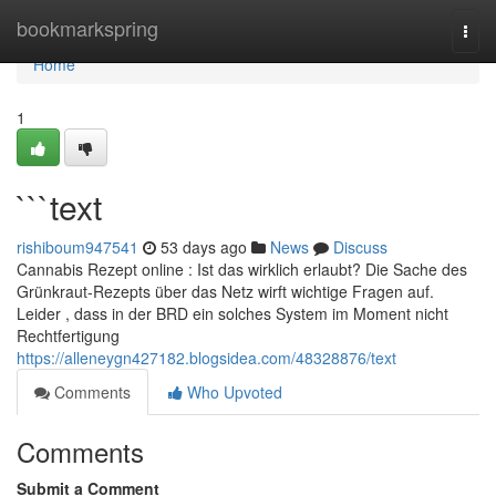
Home
bookmarkspring
Togg
navi
Home
1
```text
rishiboum947541
53 days ago
News
Discuss
Cannabis Rezept online : Ist das wirklich erlaubt? Die Sache des
Grünkraut-Rezepts über das Netz wirft wichtige Fragen auf.
Leider , dass in der BRD ein solches System im Moment nicht
Rechtfertigung
https://alleneygn427182.blogsidea.com/48328876/text
Comments
Who Upvoted
Comments
Submit a Comment