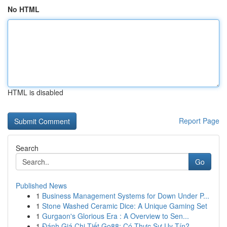
No HTML
HTML is disabled
Report Page
Search
Go
Published News
1
Business Management Systems for Down Under P...
1
Stone Washed Ceramic Dice: A Unique Gaming Set
1
Gurgaon's Glorious Era : A Overview to Sen...
1
Đánh Giá Chi Tiết Go88: Có Thực Sự Uy Tín?