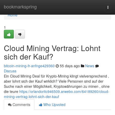
Home
bookmarkspring
Togg
navi
Home
1
Cloud Mining Vertrag: Lohnt
sich der Kauf?
bitcoin-mining-fr-anfnge429360
55 days ago
News
Discuss
Ein Cloud Mining Deal für Krypto-Mining klingt vielversprechend ,
aber lohnt sich der Kauf wirklich? Viele Personen sind auf der
Suche nach einer Möglichkeit, Kryptowährungen zu minen , ohne
die teure
https://orlandoritc946509.arwebo.com/64189260/cloud-
mining-vertrag-lohnt-sich-der-kauf
Comments
Who Upvoted