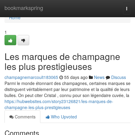
Home
bookmarkspring
Togg
navi
Home
1
Les marques de champagne
les plus prestigieuses
champagnemarcoult183065
55 days ago
News
Discuss
Parmi le monde étonnant des champagnes, certaines marques se
distinguent véritablement par leur patrimoine et la qualité de leurs
bulles. On peut citer Cristal , connu pour son légendaire cuvée, la
https://hubwebsites.com/story23126821/les-marques-de-
champagne-les-plus-prestigieuses
Comments
Who Upvoted
Comments