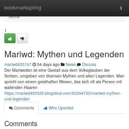
Home
bookmarkspring
Togg
navi
Home
1
Mariwd: Mythen und Legenden
mariwd433747
54 days ago
News
Discuss
Der Mariweden ist eine Gestalt aus dem Volksglauben der
Sorben, umgeben von diversen Mythen und alten Legenden. Man
spricht von einem geisthaften Wesen, das sich oft als Person mit
wallenden Haaren
https://mariwd493329.blogstival.com/63394720/mariwd-mythen-
und-legenden
Comments
Who Upvoted
Comments