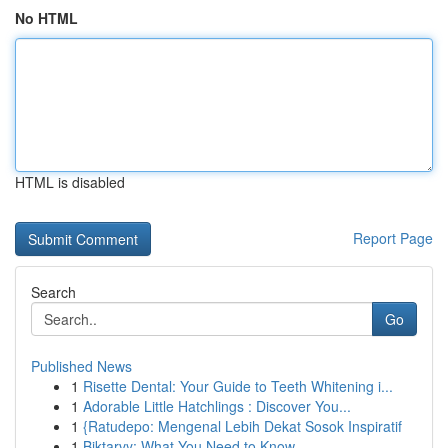
No HTML
HTML is disabled
Report Page
Search
Go
Published News
1
Risette Dental: Your Guide to Teeth Whitening i...
1
Adorable Little Hatchlings : Discover You...
1
{Ratudepo: Mengenal Lebih Dekat Sosok Inspiratif
1
Biktarvy: What You Need to Know