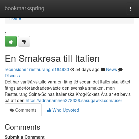
Home
bookmarkspring
Togg
navi
Home
1
En Smakresa till Italien
recensioner-restaurang-s164933
54 days ago
News
Discuss
Det har varit/är/skulle vara en lång tid sedan det italienska köket
fängslade/förändrades/växte den svenska smaken, men
Restaurang Solna/Solnas Italienska Krog/Kökets Ära är ett bevis
på att den
https://adrianamheh378326.sasugawiki.com/user
Comments
Who Upvoted
Comments
Submit a Comment