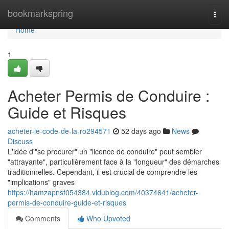
Home
bookmarkspring
Togg
navi
Home
1
Acheter Permis de Conduire :
Guide et Risques
acheter-le-code-de-la-ro294571
52 days ago
News
Discuss
L'idée d'"se procurer" un "licence de conduire" peut sembler
"attrayante", particulièrement face à la "longueur" des démarches
traditionnelles. Cependant, il est crucial de comprendre les
"implications" graves
https://hamzapnsf054384.vidublog.com/40374641/acheter-
permis-de-conduire-guide-et-risques
Comments
Who Upvoted