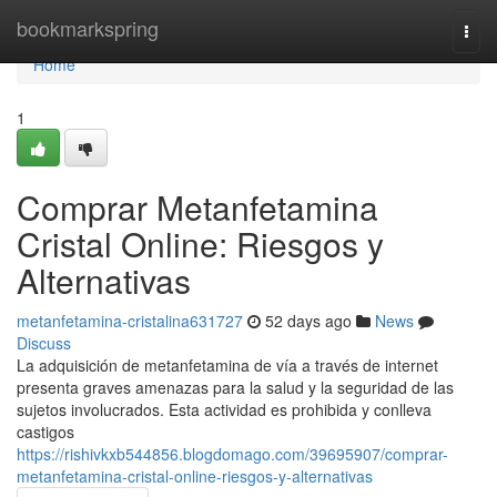
Home
bookmarkspring
Togg
navi
Home
1
Comprar Metanfetamina
Cristal Online: Riesgos y
Alternativas
metanfetamina-cristalina631727
52 days ago
News
Discuss
La adquisición de metanfetamina de vía a través de internet
presenta graves amenazas para la salud y la seguridad de las
sujetos involucrados. Esta actividad es prohibida y conlleva
castigos
https://rishivkxb544856.blogdomago.com/39695907/comprar-
metanfetamina-cristal-online-riesgos-y-alternativas