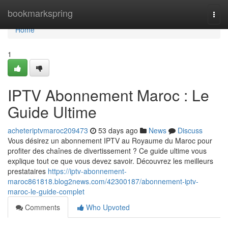
Home
bookmarkspring
Togg
navi
Home
1
IPTV Abonnement Maroc : Le
Guide Ultime
acheteriptvmaroc209473
53 days ago
News
Discuss
Vous désirez un abonnement IPTV au Royaume du Maroc pour
profiter des chaînes de divertissement ? Ce guide ultime vous
explique tout ce que vous devez savoir. Découvrez les meilleurs
prestataires
https://iptv-abonnement-
maroc861818.blog2news.com/42300187/abonnement-iptv-
maroc-le-guide-complet
Comments
Who Upvoted