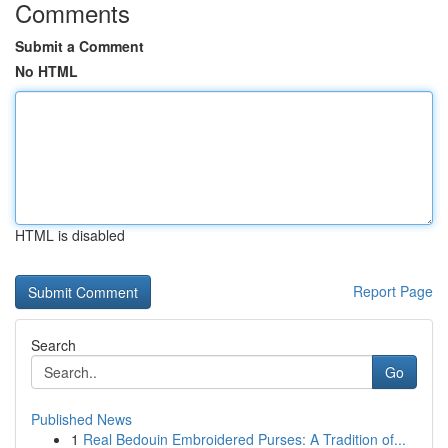
Comments
Submit a Comment
No HTML
HTML is disabled
Report Page
Search
Go
Published News
1
Real Bedouin Embroidered Purses: A Tradition of...