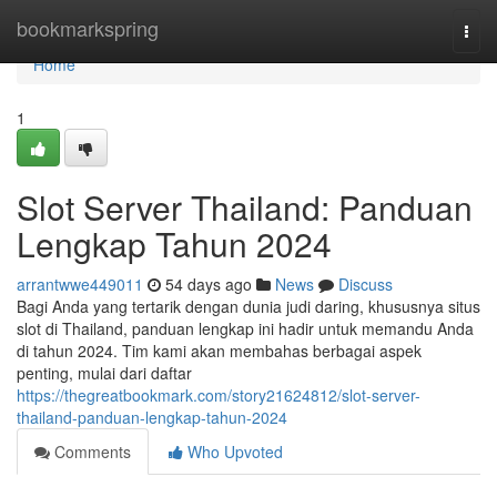
Home
bookmarkspring
Togg
navi
Home
1
Slot Server Thailand: Panduan
Lengkap Tahun 2024
arrantwwe449011
54 days ago
News
Discuss
Bagi Anda yang tertarik dengan dunia judi daring, khususnya situs
slot di Thailand, panduan lengkap ini hadir untuk memandu Anda
di tahun 2024. Tim kami akan membahas berbagai aspek
penting, mulai dari daftar
https://thegreatbookmark.com/story21624812/slot-server-
thailand-panduan-lengkap-tahun-2024
Comments
Who Upvoted