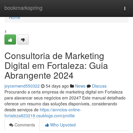
Home
bookmarkspring
Togg
navi
Home
1
Consultoria de Marketing
Digital em Fortaleza: Guia
Abrangente 2024
joycemwnd550322
54 days ago
News
Discuss
Procurando a certa empresa de marketing digital em Fortaleza
para alavancar seus negócios em 2024? Este manual detalhado
oferece um resumo das soluções disponíveis, considerando
desde serviços de
https://anncios-online-
fortaleza823218.csublogs.com/profile
Comments
Who Upvoted