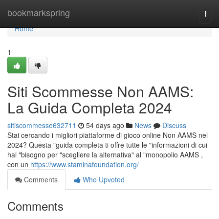
Home
bookmarkspring
Togg
navi
Home
1
Siti Scommesse Non AAMS:
La Guida Completa 2024
sitiscommesse632711
54 days ago
News
Discuss
Stai cercando i migliori piattaforme di gioco online Non AAMS nel
2024? Questa "guida completa ti offre tutte le "informazioni di cui
hai "bisogno per "scegliere la alternativa" al "monopolio AAMS ,
con un
https://www.staminafoundation.org/
Comments
Who Upvoted
Comments