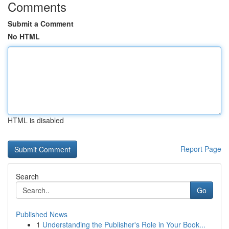
Comments
Submit a Comment
No HTML
HTML is disabled
Report Page
Search
Go
Published News
1
Understanding the Publisher's Role in Your Book...