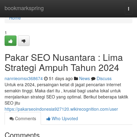
Home
bookmarkspring
Togg
navi
Home
1
Pakar SEO Nusantara : Lima
Strategi Ampuh Tahun 2024
nannieomsx368674
51 days ago
News
Discuss
Untuk era 2024, persaingan ketat di jagat pencarian internet
semakin tinggi. Maka dari itu , krusial bagi usaha lokal untuk
menjalankan strategi SEO yang optimal. Berikut beberapa taktik
SEO jitu
https://pakarseoindonesia927120.wikirecognition.com/user
Comments
Who Upvoted
Comments