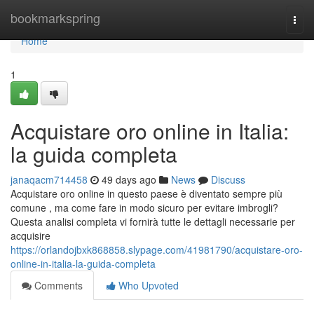
Home
bookmarkspring
Togg
navi
Home
1
Acquistare oro online in Italia:
la guida completa
janaqacm714458
49 days ago
News
Discuss
Acquistare oro online in questo paese è diventato sempre più
comune , ma come fare in modo sicuro per evitare imbrogli?
Questa analisi completa vi fornirà tutte le dettagli necessarie per
acquisire
https://orlandojbxk868858.slypage.com/41981790/acquistare-oro-
online-in-italia-la-guida-completa
Comments
Who Upvoted