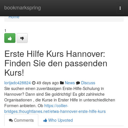
Home
bookmarkspring
Togg
navi
Home
1
Erste Hilfe Kurs Hannover:
Finden Sie den passenden
Kurs!
lorijadc428824
49 days ago
News
Discuss
Sie suchen einen zuverlässigen Erste-Hilfe-Schulung in
Hannover? Dann sind Sie goldrichtig! Es gibt zahlreiche
Organisationen , die Kurse in Erster Hilfe in unterschiedlichen
Formen anbieten. Ob
https://collier-
bridges.thoughtlanes.net/etwa-hannover-erste-hilfe-kurs
Comments
Who Upvoted