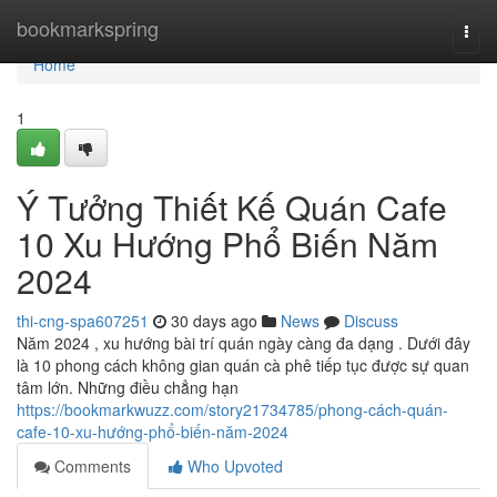
Home
bookmarkspring
Togg
navi
Home
1
Ý Tưởng Thiết Kế Quán Cafe
10 Xu Hướng Phổ Biến Năm
2024
thi-cng-spa607251
30 days ago
News
Discuss
Năm 2024 , xu hướng bài trí quán ngày càng đa dạng . Dưới đây
là 10 phong cách không gian quán cà phê tiếp tục được sự quan
tâm lớn. Những điều chẳng hạn
https://bookmarkwuzz.com/story21734785/phong-cách-quán-
cafe-10-xu-hướng-phổ-biến-năm-2024
Comments
Who Upvoted