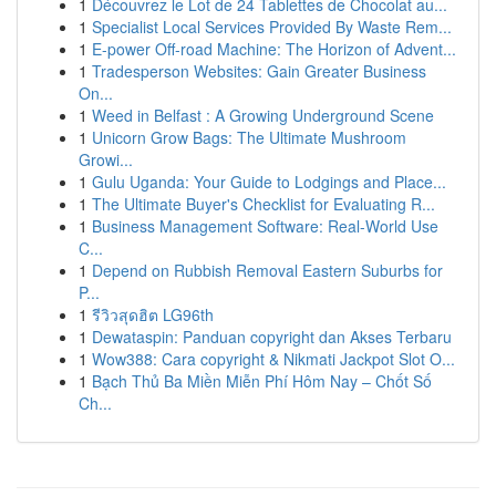
1
Découvrez le Lot de 24 Tablettes de Chocolat au...
1
Specialist Local Services Provided By Waste Rem...
1
E-power Off-road Machine: The Horizon of Advent...
1
Tradesperson Websites: Gain Greater Business
On...
1
Weed in Belfast : A Growing Underground Scene
1
Unicorn Grow Bags: The Ultimate Mushroom
Growi...
1
Gulu Uganda: Your Guide to Lodgings and Place...
1
The Ultimate Buyer's Checklist for Evaluating R...
1
Business Management Software: Real-World Use
C...
1
Depend on Rubbish Removal Eastern Suburbs for
P...
1
รีวิวสุดฮิต LG96th
1
Dewataspin: Panduan copyright dan Akses Terbaru
1
Wow388: Cara copyright & Nikmati Jackpot Slot O...
1
Bạch Thủ Ba Miền Miễn Phí Hôm Nay – Chốt Số
Ch...