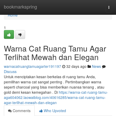
Home
bookmarkspring
Togg
navi
Home
1
Warna Cat Ruang Tamu Agar
Terlihat Mewah dan Elegan
warnacatruangtamuagarter191197
32 days ago
News
Discuss
Untuk menciptakan kesan berkelas di ruang tamu Anda,
pemilihan warna cat sangat penting . Pertimbangkan warna
seperti charcoal yang bisa memberikan nuansa tenang , atau
gold demi kesan kemegahan . Di
https://warna-cat-ruang-tamu-
aga604062.laowaiblog.com/40616285/warna-cat-ruang-tamu-
agar-terlihat-mewah-dan-elegan
Comments
Who Upvoted