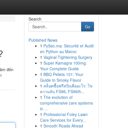
Search
Go
Published News
1
PySec.ma: Sécurité et Audit
?
en Python au Maroc
1
Vaginal Tightening Surgery
1
Super Kamagra 100mg:
Your Complete Guide
 tâm đến
1
BBQ Pellets 101: Your
t
Guide to Smoky Flavor
1
สล็อตซื้อฟรีสปินคืออะไร: ไข
ความลับ FS96, FS96th...
1
The evolution of
comprehensive care systems
in ...
1
Professional Foley Lawn
Care Services for Every...
1
Smooth Roads Ahead