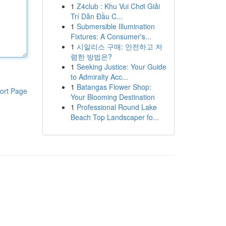
1
Z4club : Khu Vui Chơi Giải
Trí Dẫn Đầu C...
1
Submersible Illumination
Fixtures: A Consumer's...
1
시알리스 구매: 안전하고 저
렴한 방법은?
1
Seeking Justice: Your Guide
to Admiralty Acc...
1
Batangas Flower Shop:
ort Page
Your Blooming Destination
1
Professional Round Lake
Beach Top Landscaper fo...