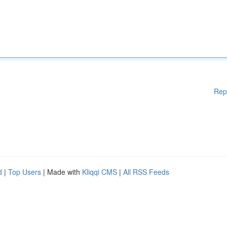
Rep
d
|
Top Users
| Made with
Kliqqi CMS
|
All RSS Feeds