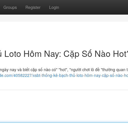
Groups
Register
Login
 Loto Hôm Nay: Cặp Số Nào Hot
gày nay và biết cặp số nào có" "hot", "người chơi lô đề "thường quan
ide.com/40582227/xsbt-thống-kê-bạch-thủ-loto-hôm-nay-cặp-số-nào-ho