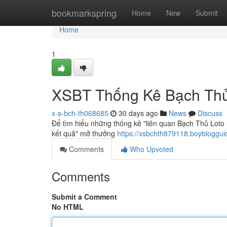
Home
bookmarkspring
Home
New
Submit
Home
1
XSBT Thống Kê Bạch Thủ
x-s-bch-th068685
30 days ago
News
Discuss
Để tìm hiểu những thống kê "liên quan Bạch Thủ Loto n
kết quả" mở thưởng
https://xsbchth879118.boybloggu
Comments
Who Upvoted
Comments
Submit a Comment
No HTML