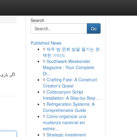
Search
Go
Published News
1
제주 밤 문화 밤을 즐기는 완
벽한 가이드
1
Southwark Weekender
Magazine : Your Complete
Di...
اگر بازی
1
Crafting Fate: A Construct
Creator's Quest
1
Codecanyon Script
Installation: A Step-by-Step ...
1
Refrigeration Systems: A
Comprehensive Guide
1
Cómo organizar una
mudanza nacional sin
estrés:...
1
Strategic investment