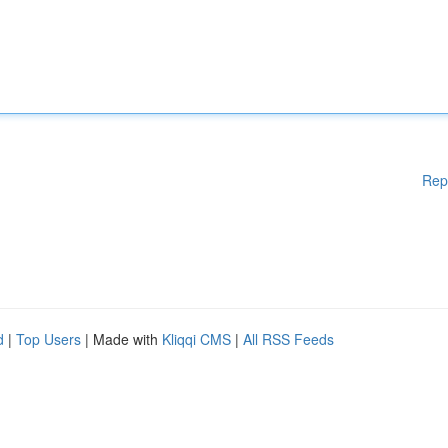
Rep
d
|
Top Users
| Made with
Kliqqi CMS
|
All RSS Feeds