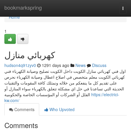
Home
bookmarkspring
Togg
navi
Home
1
كهربائي منازل
hudson4q91zyv0
1291 days ago
News
Discuss
اول فني كهربائي منازل الكويت داخل الكويت تصليح وصيانة الكهرباء فني
كهربائي الكويت معلم متخصص في اصلاح اعطال وصيانة الكهرباء نحرص
على تقديم كل ما ينفعكم من خلاله ونمتلك كافة المقومات والتقنيات
الحديثة التي تساعدنا في حل اي مشكلة تتعلق بالكهرباء سواء المنازل أو
الفلل أو الشركات أو المؤسسات الخاصة والحكومية
https://electrici-
kw.com/
Comments
Who Upvoted
Comments