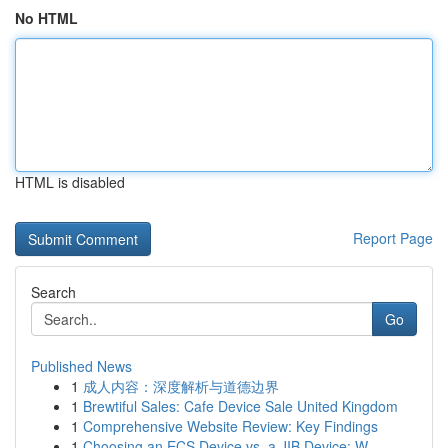
No HTML
HTML is disabled
Report Page
Search
Go
Published News
1
成人内容：深度解析与道德边界
1
Brewtiful Sales: Cafe Device Sale United Kingdom
1
Comprehensive Website Review: Key Findings
1
Choosing an ECS Device vs. a JIB Device: W...