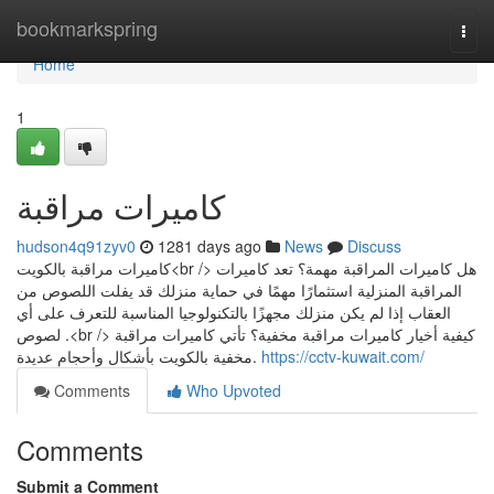
Home
bookmarkspring
Togg
navi
Home
1
كاميرات مراقبة
hudson4q91zyv0
1281 days ago
News
Discuss
كاميرات مراقبة بالكويت<br /> هل كاميرات المراقبة مهمة؟ تعد كاميرات
المراقبة المنزلية استثمارًا مهمًا في حماية منزلك قد يفلت اللصوص من
العقاب إذا لم يكن منزلك مجهزًا بالتكنولوجيا المناسبة للتعرف على أي
لصوص .<br /> كيفية أخيار كاميرات مراقبة مخفية؟ تأتي كاميرات مراقبة
مخفية بالكويت بأشكال وأحجام عديدة.
https://cctv-kuwait.com/
Comments
Who Upvoted
Comments
Submit a Comment