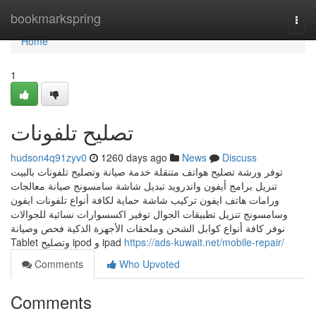
Home
bookmarkspring
Togg
navi
Home
1
تصليح تلفونات
hudson4q91zyv0
1260 days ago
News
Discuss
توفر ورشة تصليح هواتف متنقلة خدمة صيانة وتصليح تلفونات بالبيت
تنزيل برامج أيفون واندرويد تبديل شاشة سامسونج صيانة معالجات
ورامات هاتف ايفون تركيب شاشة حماية لكافة أنواع تلفونات ايفون
وسامسونج تنزيل تطبيقات الجوال توفير اكسسوارات نسائية للجوالات
نوفر كافة أنواع كوابل الشحن وملحقات الأجهزة الذكية فحص وصيانة
Tablet وتصليح ipod و ipad
https://ads-kuwait.net/mobile-repair/
Comments
Who Upvoted
Comments