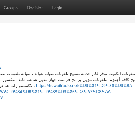
Groups
Register
Login
s
لفونات الكويت نوفر لكم خدمة تصليح تلفونات صيانة هواتف صيانة تلفونات تص
يح كافة أجهزة التلفونات تنزيل برامج فرمتت جهاز تبديل شاشة هاتف مكسورة
الاكسسوارات شاحن كيبل سماعات بلوتوث كفر هواتف وغيرها من الاكسسوارات.
https://kuwaitradio.net/%D9%81%D9%86%D9%8A-
AA%D9%84%D9%81%D9%88%D9%86%D8%A7%D8%AA-
A/