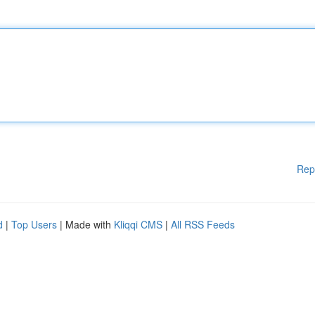
Rep
d
|
Top Users
| Made with
Kliqqi CMS
|
All RSS Feeds