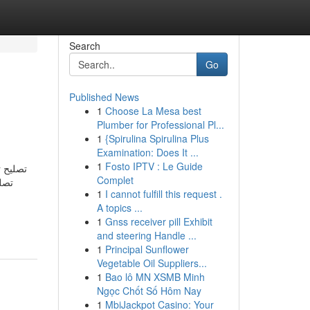
Search
Go
Published News
1
Choose La Mesa best
Plumber for Professional Pl...
1
{Spirulina Spirulina Plus
Examination: Does It ...
1
Fosto IPTV : Le Guide
تصليح ت
Complet
تصل
1
I cannot fulfill this request .
A topics ...
1
Gnss receiver pill Exhibit
and steering Handle ...
1
Principal Sunflower
Vegetable Oil Suppliers...
1
Bao lô MN XSMB Minh
Ngọc Chốt Số Hôm Nay
1
MbiJackpot Casino: Your