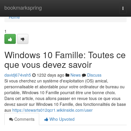
Home
bookmarkspring
Togg
navi
Home
1
Windows 10 Famille: Toutes ce
que vous devez savoir
davidj674vsh5
1232 days ago
News
Discuss
Si vous cherchez un système d'exploitation (OS) amical,
personnalisable et abordable pour votre ordinateur de bureau ou
portable, Windows 10 Famille pourrait être une bonne choix.
Dans cet article, nous allons passer en revue tous ce que vous
devez savoir sur Windows 10 Famille, des fonctionnalités de base
aux
https://stewarts012qcr1.wikiinside.com/user
Comments
Who Upvoted